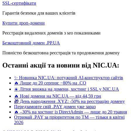
SSL-сертифікати
Гарантія безпеки для ваших клієнтів
Купити дроп-домени
Реєстрація видалених доменів з seo показниками
Безкоштовний домен .PP.UA
Повністю безкоштовна реєстрація та продовження домену
Останні акції та новини від NIC.UA:
✨ Новинка NIC.UA: потужний AI-конструктор сайтів
🔥 Лише до 20 серпня: −80% на .CO
☀️ Літня знижка на домени, хостинг і SSL у NIC.UA
🔥 Нові домени на NIC.UA — від 44,59 грн
🎁 День народження .XYZ: -50% на реєстрацію домену
Передзамовте свій .PAY домен уже зараз
🔥 –30% на хостинг із DirectAdmin — лише до 20 травня
Отримай .PAY за пріоритетом по ТМ — тільки в квітні
2026